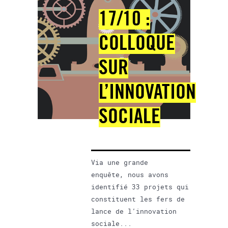
17/10 :
COLLOQUE
SUR
L’INNOVATION
SOCIALE
Via une grande
enquête, nous avons
identifié 33 projets qui
constituent les fers de
lance de l’innovation
sociale...