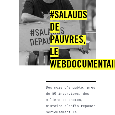
#SALAUDS
DE
PAUVRES,
LE
WEBDOCUMENTAI
Des mois d’enquête, près
de 50 interviews, des
miliers de photos,
histoire d’enfin reposer
sérieusement le...